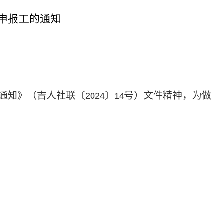
目申报工的通知
通知》（吉人社联〔
〕
号）文件精神，为做
2024
14