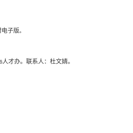
附电子版
。
人才办。联系人：杜文婧。
6